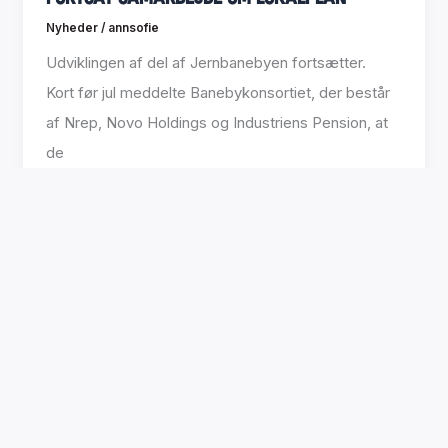
Nyheder
/
annsofie
Udviklingen af del af Jernbanebyen fortsætter.
Kort før jul meddelte Banebykonsortiet, der består
af Nrep, Novo Holdings og Industriens Pension, at
de
1
2
3
Next
→
Nyttige links
Følg os
Nyheder
Facebook
Kontakt
Instagram