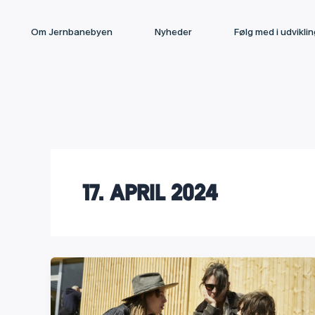
Gå
til
Om Jernbanebyen
Nyheder
Følg med i udvikli
indholdet
17. april 2024