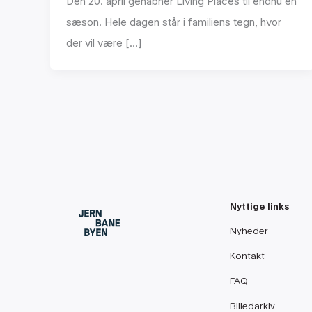
Den 20. april genåbner Living Places til endnu en
sæson. Hele dagen står i familiens tegn, hvor
der vil være […]
Nyttige links
Nyheder
Kontakt
FAQ
Billedarkiv