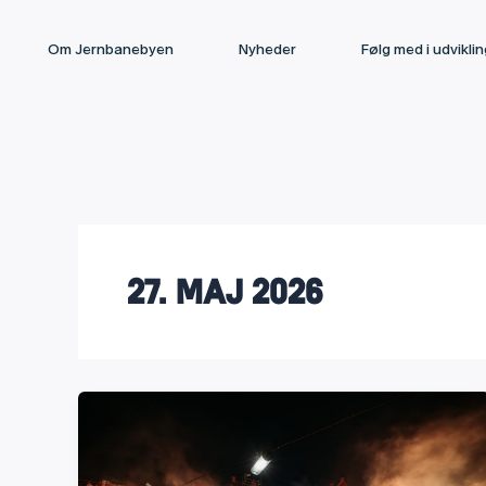
Gå
til
Om Jernbanebyen
Nyheder
Følg med i udvikli
indholdet
27. maj 2026